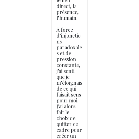
le lien
direct, la
présence,
l’humain.
À force
d’injonctio
ns
paradoxale
s et de
pression
constante,
j’ai senti
que je
m’éloignais
de ce qui
faisait sens
pour moi.
J’ai alors
fait le
choix de
quitter ce
cadre pour
créer un