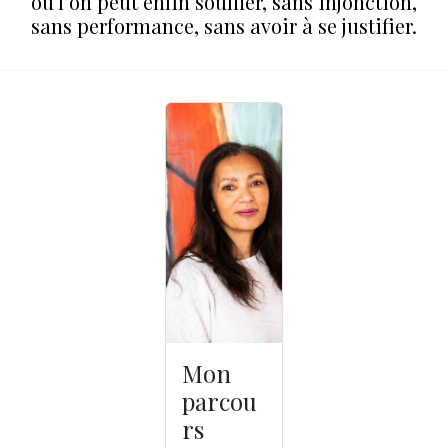
où l’on peut enfin souffler, sans injonction,
sans performance, sans avoir à se justifier.
Mon
parcou
rs