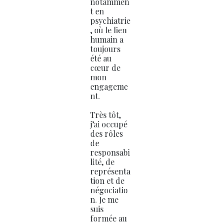
notammen
t en
psychiatrie
, où le lien
humain a
toujours
été au
cœur de
mon
engageme
nt.
Très tôt,
j’ai occupé
des rôles
de
responsabi
lité, de
représenta
tion et de
négociatio
n. Je me
suis
formée au