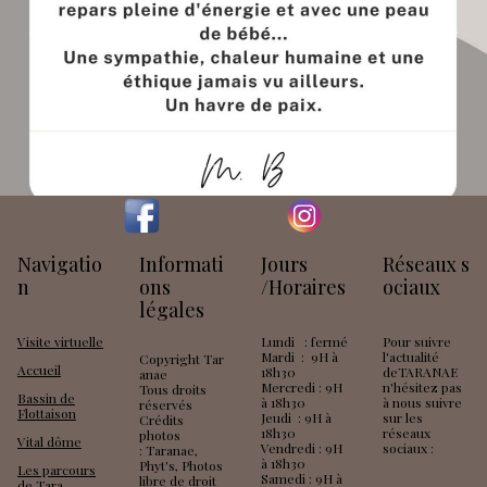
Previous
Next
Navigatio
Informati
Jours
Réseaux s
n
ons
/Horaires
ociaux
légales
Visite virtuelle
Lundi : fermé
Pour suivre
Mardi : 9H à
l'actualité
Copyright Tar
Accueil
18h30
deTARANAE
anae
Mercredi : 9H
n'hésitez pas
Tous droits
Bassin de
à 18h30
à nous suivre
réservés
Flottaison
Jeudi : 9H à
sur les
Crédits
18h30
réseaux
photos
Vital dôme
Vendredi : 9H
sociaux :
: Taranae,
à 18h30
Phyt's, Photos
Les parcours
Samedi : 9H à
libre de droit
de Tara