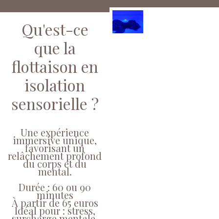
Qu'est-ce
que la
flottaison en
isolation
sensorielle ?
Une expérience
immersive unique,
favorisant un
relâchement profond
du corps et du
mental.
Durée : 60 ou 90
minutes
À partir de 65 euros
Idéal pour : stress,
surcharge mentale,