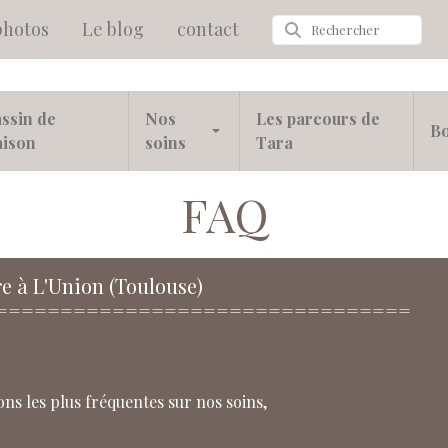
photos
Le blog
contact
ssin de
Nos
Les parcours de
Bo
aison
soins
Tara
FAQ
 à L'Union (Toulouse)
================================
ns les plus fréquentes sur nos soins,