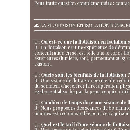
Pour toute question complémentaire : contact
━━━━━━━━━━━━━━━━━━━━━━━━━━━━━━━━━
🌊 LA FLOTTAISON EN ISOLATION SENSOR
━━━━━━━━━━━━━━━━━━━━━━━━━━━━━━━━━
Q :
Qu'est-ce que la flottaison en isolation 
R : La flottaison est une expérience de déten
concentration en sel est telle que le corps f
extérieures (lumière, son), permettant au sy
existent.
Q :
Quels sont les bienfaits de la flottaison ?
R : Une séance de flottaison permet de réduire 
du sommeil, d'accélérer la récupération phys
également absorbé par la peau, ce qui contrib
Q :
Combien de temps dure une séance de fl
R : Nous proposons des séances de 60 minutes
minutes est recommandée pour ceux qui souhai
Q :
Quel est le tarif d'une séance de flottais
R : Une séance de 60 minutes est à 65 €. Une 