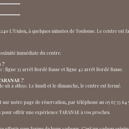
━━━━━━━
━━━━━━━
1240 L'Union, à quelques minutes de Toulouse. Le centre est fa
proximité immédiate du centre.
 ?
o : ligne 33 arrêt Bordé Basse et ligne 42 arrêt Bordé Basse.
e TARANAE ?
e 9h à 18h30. Le lundi et le dimanche, le centre est fermé.
 sur notre page de réservation, par téléphone au 05 67 33 64 
s pour offrir une expérience TARANAE à vos proches.
tre offerts sous forme de bons cadeaux. C'est un cadeau origina