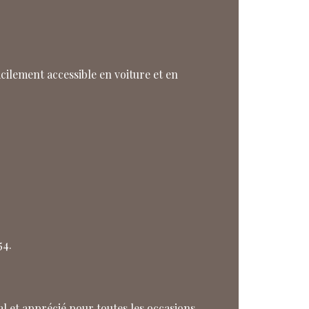
cilement accessible en voiture et en
54.
l et apprécié pour toutes les occasions.