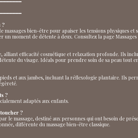
━━━━━━━
━━━━━━━
 ?
assages bien-être pour apaiser les tensions physiques et se
r un moment de détente à deux. Consultez la page Massages p
e, alliant efficacité cosmétique et relaxation profonde. Ils i
détente du visage. Idéals pour prendre soin de sa peau tout e
pieds et aux jambes, incluant la réflexologie plantaire. Ils per
égèreté.
ts ?
cialement adaptés aux enfants.
 toucher ?
par le massage, destiné aux personnes qui ont besoin de prése
onnée, différente du massage bien-être classique.