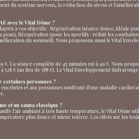
ment du système nerveux, la réduction du stress et l'améliorat
E avec le Vital Dôme ?
tés à vos objectifs : Régénération (séance douce, idéale pour
 peau), Récupération (pour les sportifs : réduit les courbature
amélioration du sommeil). Nous proposons aussi le Vital Enve
 39 €. La séance complète de 45 minutes est à 49 €. Nous prop
s à 528 € (au lieu de 588 €). Le Vital Enveloppement (infrarouge 
r certaines personnes ?
s enceintes et aux personnes souffrant d'une maladie cardiovas
e.
ôme et un sauna classique ?
auffe l'air ambiant à très haute température, le Vital Dôme uti
érature plus douce et mieux tolérée. Les effets sur les toxine