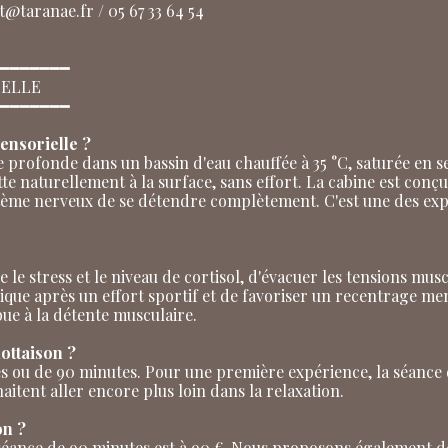
@taranae.fr / 05 67 33 64 54
━━━━━━━
IELLE
━━━━━━━
sensorielle ?
te profonde dans un bassin d'eau chauffée à 35 °C, saturée en 
lotte naturellement à la surface, sans effort. La cabine est co
stème nerveux de se détendre complètement. C'est une des exp
le stress et le niveau de cortisol, d'évacuer les tensions muscu
ique après un effort sportif et de favoriser un recentrage me
ue à la détente musculaire.
ottaison ?
 ou de 90 minutes. Pour une première expérience, la séance d
tent aller encore plus loin dans la relaxation.
on ?
séance de 90 minutes est à 90 €. Nous proposons également des