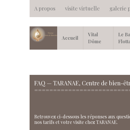
A propos
visite virtuelle
galerie 
Vital
Le Ba
Accueil
Dôme
Flott
FAQ — TARANAE, Centre de bien-être
=========================
Retrouvez ci-dessous les réponses aux questio
nos tarifs et votre visite chez TARANAE.