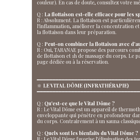
couleur). En cas de doute, consultez votre m
Q :
La flottaison est-elle efficace pour les sp
R : Absolument. La flottaison est particulièr
l'inflammation, améliorer la concentration et
la flottaison dans leur préparation.
Q :
Peut-on combiner la flottaison avec d'au
R : Oui, TARANAE propose des parcours combi
de flottaison et 1h de massage du corps. Le 
page dédiée ou à la réservation.
━━━━━━━━━━━━━━━━━━━━━━━━━━━━━━━━━
🔆
LE VITAL DÔME (INFRATHÉRAPIE)
━━━━━━━━━━━━━━━━━━━━━━━━━━━━━━━━━
Q :
Qu'est-ce que le Vital Dôme ?
R : Le Vital Dôme est un appareil de thermoth
enveloppante qui pénètre en profondeur dans le
du corps. Contrairement à un sauna classique,
Q :
Quels sont les bienfaits du Vital Dôme ?
R : Le Vital Dôme favorise l'élimination des to