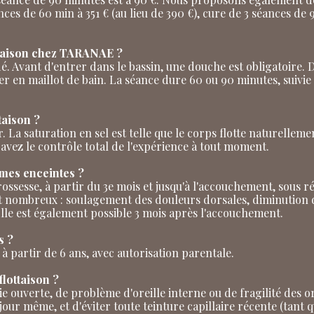
ances de 60 min à 351 € (au lieu de 390 €), cure de 3 séances de 
ttaison chez TARANAE ?
uidé. Avant d'entrer dans le bassin, une douche est obligatoire.
ter en maillot de bain. La séance dure 60 ou 90 minutes, suivie
taison ?
. La saturation en sel est telle que le corps flotte naturellemen
avez le contrôle total de l'expérience à tout moment.
mmes enceintes ?
a grossesse, à partir du 3e mois et jusqu'à l'accouchement, so
ont nombreux : soulagement des douleurs dorsales, diminution
lle est également possible 3 mois après l'accouchement.
s ?
s à partir de 6 ans, avec autorisation parentale.
flottaison ?
aie ouverte, de problème d'oreille interne ou de fragilité des or
 jour même, et d'éviter toute teinture capillaire récente (tant