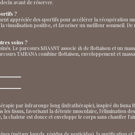
édecin avant de réserver.
ortifs ?
ement appréciée des sportifs pour accélérer la récupération mu
 la visualisation positive, et favoriser un meilleur sommeil. 
tres soins ?
nés. Le parcours SHAANT associe 1h de flottaison et un mas
parcours TAIRANA combine flottaison, enveloppement et massa
━━━━━━━
━━━━━━━
érapie par infrarouge long (infrathérapie), inspiré du Suna R
s tissus, favorisant la détente musculaire, l'élimination des t
 la chaleur est douce et enveloppe le corps sans chauffer l'a
xines (métaux lourds, résidus de pesticides), la purification et 